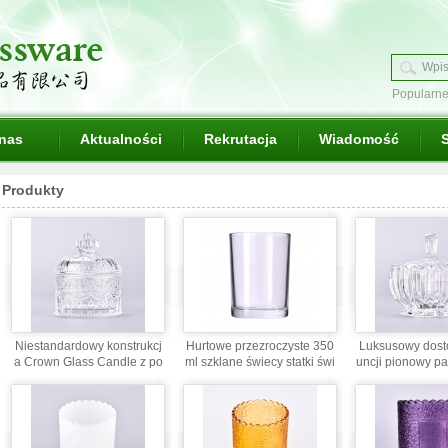
Popularne
ottle
glas
ego
nas
Aktualności
Rekrutacja
Wiadomość
S
Produkty
Niestandardowy konstrukcj
Hurtowe przezroczyste 350
Luksusowy dost
a Crown Glass Candle z po
ml szklane świecy statki świ
uncji pionowy pa
krywką
ec do tworzenia świec
wego szklanego 
c z pokr