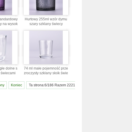
tandardowy
Hurtowy 255ml wzór dymu
y na wysok
szary szklany świecy
 ml
łe dolne s
74 ml małe pojemność prze
e świecami
zroczysty szklany słoik świe
c
pny
Koniec
Ta strona:6/186 Razem 2221