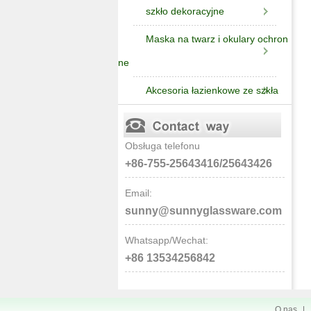
szkło dekoracyjne
Maska na twarz i okulary ochron
ne
Akcesoria łazienkowe ze szkła
Obsługa telefonu
+86-755-25643416/25643426
Email:
sunny@sunnyglassware.com
Whatsapp/Wechat:
+86 13534256842
O nas
|