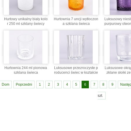
Hurtowy unikalny biały kolo
Hurtownia 7 uncji wytłoczon
Luksusowy nies
r 250 ml szklany świecy
a szklana świeca
purpurowy otwor
ość 255
Hurtownia 244 ml pionowa
Luksusowe przezroczyste p
Luksusowe okrąg
szklana świeca
roducenci świec w kształcie
zklane słoiki z
kwiatów
Dom
Poprzedni
1
2
3
4
5
6
7
8
9
Nastę
szt.