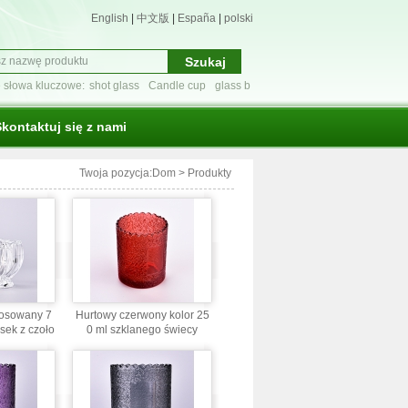
English
|
中文版
|
España
|
polski
 słowa kluczowe:
shot glass
Candle cup
glass b
s tumbler
szklane ściany podwójne borokrzemow
kontaktuj się z nami
Twoja pozycja:
Dom
>
Produkty
osowany 7
Hurtowy czerwony kolor 25
sek z czoło
0 ml szklanego świecy
słoika świe
ywką