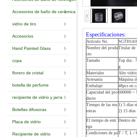
Accesorios de baño de cerámica
vidrio de tiro
Especificaciones:
Accesorios
Artículo No.
SGTH141
Nombre del produ
Titular de 
Hand Painted Glass
cto
copa
Tamaño
Top dia:.
g
florero de cristal
Materiales
Alto vidri
Artesanía
Máquina de
botella de perfume
Embalaje
48pcs 
Capacidad del pro
600000 ~ 
recipiente de vidrio y jarra
ducto
Tiempo de las mu
1) 5 días s
Botellas difusoras
estras
2) 15 días
El tiempo de entr
Dentro de 
Placa de vidrio
ega
Condiciones de pa
T / T, L 
Recipiente de vidrio