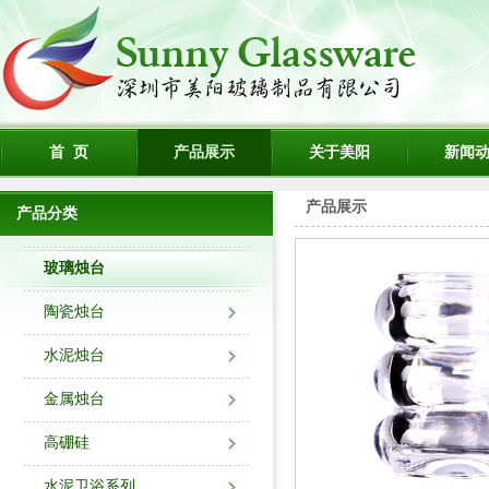
首 页
产品展示
关于美阳
新闻
产品展示
产品分类
玻璃烛台
陶瓷烛台
水泥烛台
金属烛台
高硼硅
水泥卫浴系列