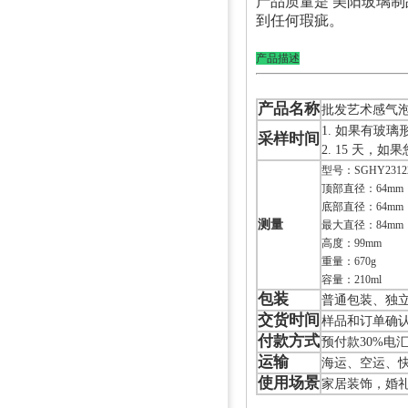
产品质量是 美阳玻璃制品
到任何瑕疵。
产品描述
产品名称
批发艺术感气
1. 如果有玻璃
采样时间
2. 15 天，
型号：SGHY23122
顶部直径：64mm
底部直径：64mm
测量
最大直径：84mm
高度：99mm
重量：670g
容量：210ml
包装
普通包装、独立
交货时间
样品和订单确认后
付款方式
预付款30%电
运输
海运、空运、
使用场景
家居装饰，婚