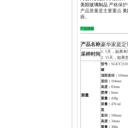
美阳玻璃制品
严格保护
产品质量是主要重点
美
疵。
产品描述
产品名称
豪华家庭定制
1. 5天，如果
采样时间
2. 15天，
型号：
SGKY2310
罐
顶部直径：
104m
底径：
104mm
高度：
83mm
壁厚：
6mm
测量
重量：
438g
容量：
476 ml
盖
直径：
106mm
高度：
34mm
重量：
308g