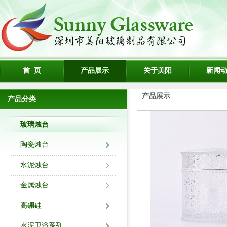
首 页
产品展示
关于美阳
新闻
产品展示
产品分类
玻璃烛台
陶瓷烛台
水泥烛台
金属烛台
高硼硅
水泥卫浴系列