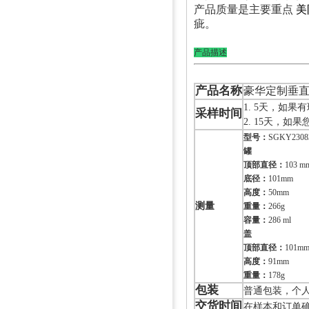
产品质量是主要重点
美
疵。
产品描述
产品名称
豪华定制垂
1. 5天，如果
采样时间
2. 15天，
型号：
SGKY2308
罐
顶部直径：
103 m
底径：
101mm
高度：
50mm
测量
重量：
266g
容量：
286 ml
盖
顶部直径：
101m
高度：
91mm
重量：
178g
包装
普通包装，个人
交货时间
在样本和订单确