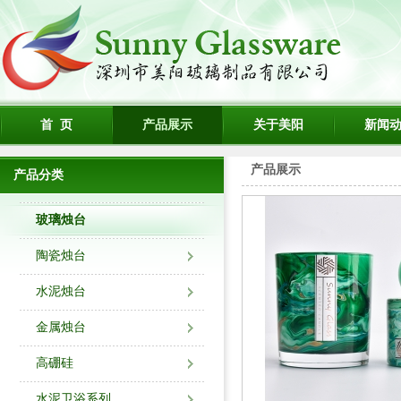
首 页
产品展示
关于美阳
新闻
产品展示
产品分类
玻璃烛台
陶瓷烛台
水泥烛台
金属烛台
高硼硅
水泥卫浴系列