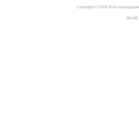
Copyright © 2009-2026 sunnygl
烛台杯