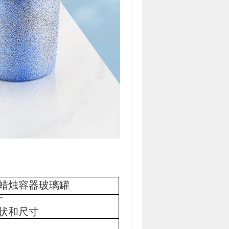
蜡烛容器玻璃罐
寸
形状和尺寸