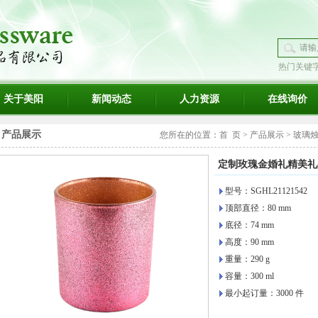
热门关键
璃
关于美阳
新闻动态
人力资源
在线询价
产品展示
您所在的位置：
首 页
>
产品展示
>
玻璃
定制玫瑰金婚礼精美礼
型号：SGHL21121542
顶部直径：80 mm
底径：74 mm
高度：90 mm
重量：290 g
容量：300 ml
最小起订量：3000 件