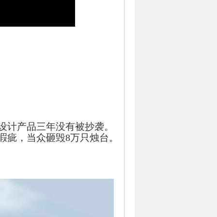
设计产品三年没有被抄袭。
睱疵，当众砸毁8万只烛台。