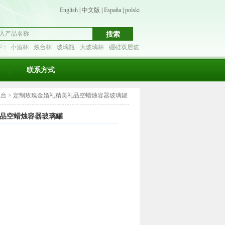
English
|
中文版
|
España
|
polski
字：
小酒杯
烛台杯
玻璃瓶
大玻璃杯
硼硅双层玻
联系方式
烛台
>
定制玫瑰金婚礼精美礼品空蜡烛容器玻璃罐
品空蜡烛容器玻璃罐