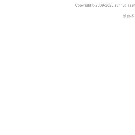
Copyright © 2009-2026 sunnygl
烛台杯