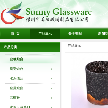
首 页
产品展示
关于美阳
新闻
产品展示
产品分类
玻璃烛台
陶瓷烛台
水泥烛台
金属烛台
高硼硅
水泥卫浴系列