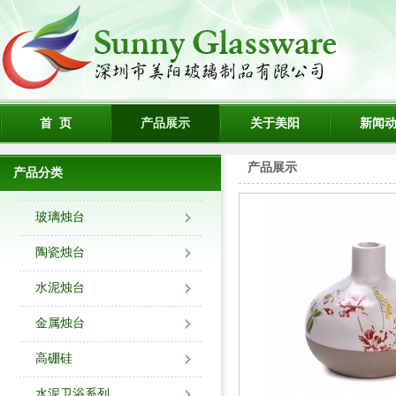
首 页
产品展示
关于美阳
新闻
产品展示
产品分类
玻璃烛台
陶瓷烛台
水泥烛台
金属烛台
高硼硅
水泥卫浴系列