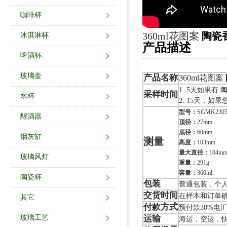
咖啡杯
360ml花图案
陶瓷
冰淇淋杯
产品描述
啤酒杯
玻璃壶
产品名称
360ml花图案
1. 5天如果有
采样时间
水杯
2. 15天，
型号：
SGMK2305
醒酒器
顶径：
27mm
底径：
60mm
烟灰缸
测量
高度：
103mm
最大直径：
104m
玻璃风灯
重量：
291g
容量：
360ml
陶瓷杯
包装
普通包装，个人
交货时间
在样本和订单确
其它
付款方式
预付款30%电
玻璃工艺
运输
海运，空运，