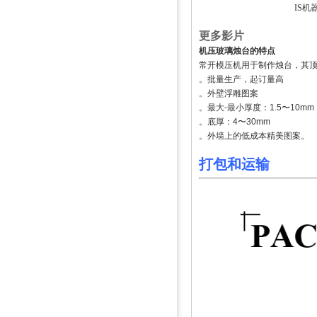
IS机
更多影片
机压玻璃烛台的特点
常开模压机用于制作烛台，其
。批量生产，起订量高
。外壁浮雕图案
。最大-最小厚度：1.5〜10mm
。底厚：4〜30mm
。外墙上的低成本精美图案。
打包
和
运输