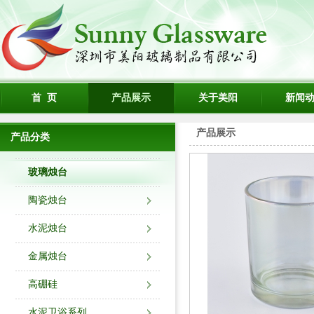
首 页
产品展示
关于美阳
新闻
产品展示
产品分类
玻璃烛台
陶瓷烛台
水泥烛台
金属烛台
高硼硅
水泥卫浴系列