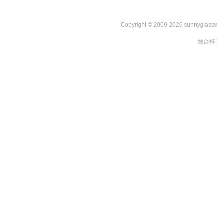
Copyright © 2009-2026 sunnygl
烛台杯