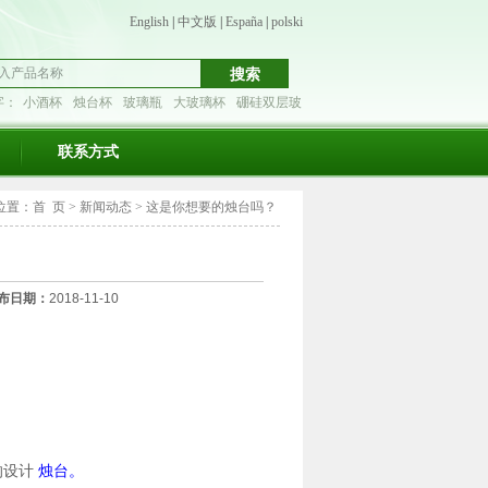
English
|
中文版
|
España
|
polski
字：
小酒杯
烛台杯
玻璃瓶
大玻璃杯
硼硅双层玻
联系方式
位置：
首 页
>
新闻动态
>
这是你想要的烛台吗？
布日期：
2018-11-10
的设计
烛台。