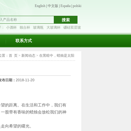
English
|
中文版
|
España
|
polski
字：
小酒杯
烛台杯
玻璃瓶
大玻璃杯
硼硅双层玻
联系方式
位置：
首 页
>
新闻动态
>
在黑暗中，蜡烛是太阳
发布日期：
2018-11-20
希望的距离。在生活和工作中，我们有
，一股带有香味的蜡烛会放松我们的神
是走向希望的曙光。