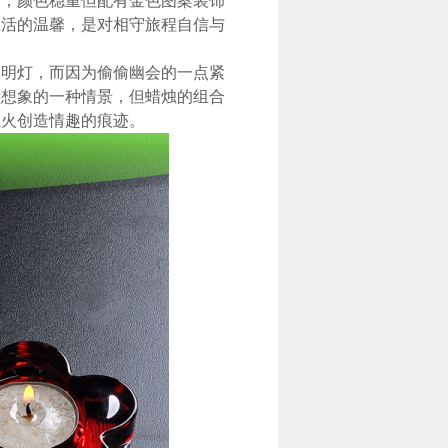
蜜；颜色稳重但配有金色图案装饰
生活的温馨，是对相守旅程自信与
明灯，而因为偷偷幽会的一点紧
意想象的一种情景，但蜡烛的组合
烛火创造情趣的痕迹。