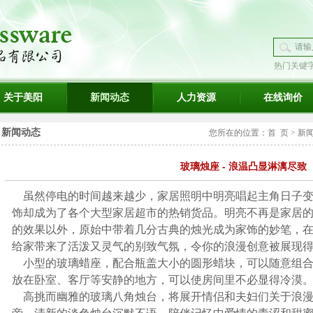
热门关键
璃
关于美阳
新闻动态
人力资源
在线询价
新闻动态
您所在的位置：
首 页
>
新
玻璃烛座 - 浪温凸显淋漓尽致
虽然停电的时间越来越少，家居照明中明亮唱起主角日子变
饰却成为了各个大型家居超市的热销货品。明亮不再是家居
的效果以外，原始中带着几分古典的烛光成为家饰的妙笔，
给家带来了活泼又灵气的别致气氛，令你的浪漫创意被展现
小型的玻璃蜡座，配合瓶盖大小的圆形蜡块，可以随意组合
放在卧室、客厅等安静的地方，可以使房间里不必显得冷漠
高挑而幽雅的玻璃八角烛台，将展开情侣和夫妇们关于浪漫