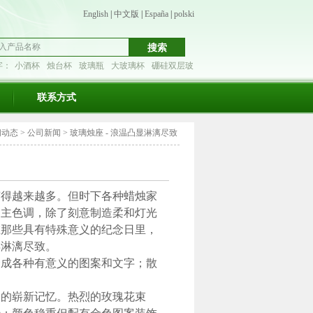
English
|
中文版
|
España
|
polski
字：
小酒杯
烛台杯
玻璃瓶
大玻璃杯
硼硅双层玻
联系方式
闻动态
>
公司新闻
>
玻璃烛座 - 浪温凸显淋漓尽致
得越来越多。但时下各种蜡烛家
的主色调，除了刻意制造柔和灯光
在那些具有特殊意义的纪念日里，
得淋漓尽致。
成各种有意义的图案和文字；散
。
的崭新记忆。热烈的玫瑰花束