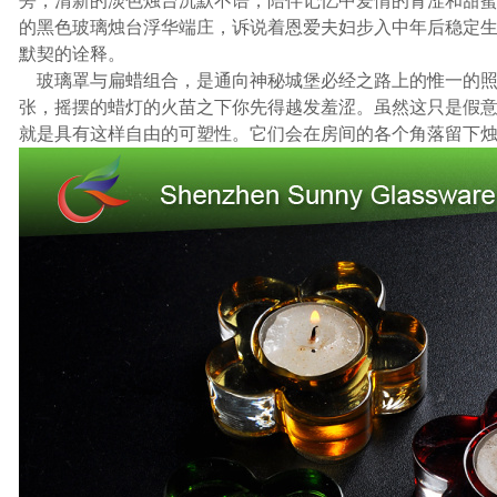
旁，清新的淡色烛台沉默不语，陪伴记忆中爱情的青涩和甜
的黑色玻璃烛台浮华端庄，诉说着恩爱夫妇步入中年后稳定
默契的诠释。
玻璃罩与扁蜡组合，是通向神秘城堡必经之路上的惟一的照
张，摇摆的蜡灯的火苗之下你先得越发羞涩。虽然这只是假
就是具有这样自由的可塑性。它们会在房间的各个角落留下