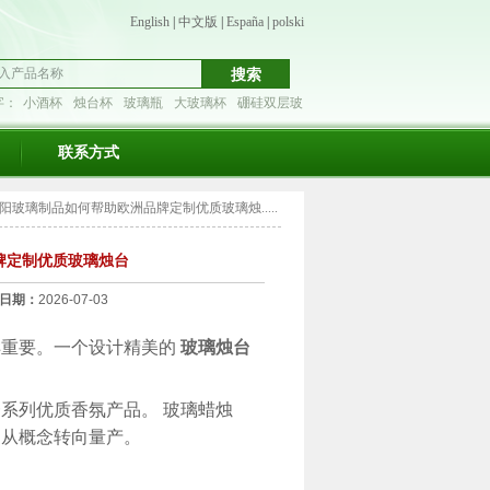
English
|
中文版
|
España
|
polski
字：
小酒杯
烛台杯
玻璃瓶
大玻璃杯
硼硅双层玻
联系方式
玻璃制品如何帮助欧洲品牌定制优质玻璃烛.....
牌定制优质玻璃烛台
日期：
2026-07-03
样重要。一个设计精美的
玻璃烛台
一系列优质香氛产品。
玻璃蜡烛
利从概念转向量产。