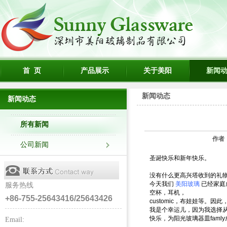
首 页
产品展示
关于美阳
新闻
新闻动态
新闻动态
所有新闻
作者
公司新闻
圣诞快乐和新年快乐。
没有什么更高兴塔收到的礼
今天我们
美阳玻璃
已经家庭
服务热线
空杯，耳机，
+86-755-25643416/25643426
customic，布娃娃等。因
我是个幸运儿，因为我选择
快乐，为阳光玻璃器皿fam
Email: