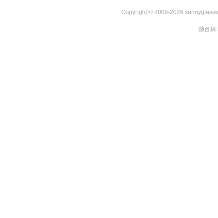
Copyright © 2009-2026 sunnygl
烛台杯