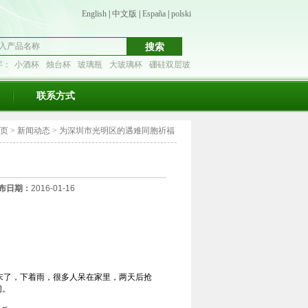
English
|
中文版
|
España
|
polski
字：
小酒杯
烛台杯
玻璃瓶
大玻璃杯
硼硅双层玻
联系方式
 页
>
新闻动态
>
为深圳市光明区的遇难同胞祈福
布日期：
2016-01-16
末了，下着雨，很多人呆在家里，两天后抢
们。