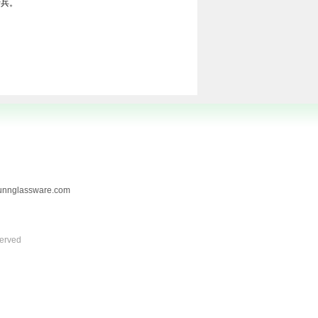
士兵。
lassware.com
erved