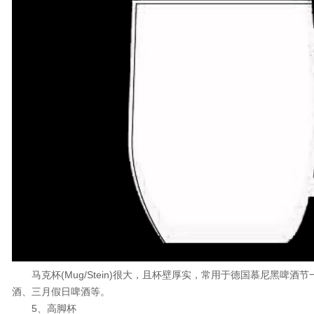
马克杯(Mug/Stein)很大，且杯壁厚实，常用于德国慕尼黑啤酒
酒、三月假日啤酒等。
5、高脚杯