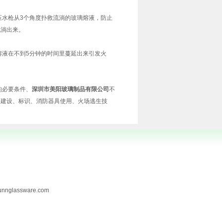
水枪从3个角度扑救流淌的
玻璃
熔液，防止
流淌出来。
液在不到5分钟的时间里蔓延出来引发火
的必要条件、
深圳市美阳玻璃制品有限公司
不
的建设、标识、消防器具使用、火场逃生技
lassware.com