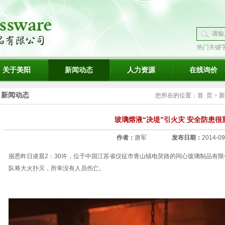
热门关键
璃
关于美阳
新闻动态
人力资源
在线询价
新闻动态
您所在的位置：
首 页
>
新
玻璃熔液“决堤”引火灾 安全防患很
作者：
唐军
发布日期：
2014-09
据悉昨日凌晨2：30许，位于中国江苏省仪征市青山镇电荧路的同心玻璃制品有限
队将大火扑灭，所幸没有人员伤亡。