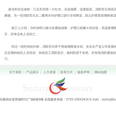
据当时目击者称：只见车间里一片红光，全是烟雾，温度较高。消防官兵用高压
燃烧。另一些消防官兵从二楼用水对炉膛口进行冷却降温，防止炉膛里玻璃熔液
据工人介绍，当时加料口耐火砖腐蚀崩裂，炉膛口就像大坝决堤，高温玻璃熔
灾，所幸没有人员伤亡。
经过一段时间的扑救，消防官兵终于将玻璃熔液冷却。安全生产是公司发展
仅定期的组织人员培训、加强员工消防意识，做到防患于未然。并加强消防通道
巧。
关于美阳
|
产品展示
|
人力资源
|
联系方式
|
版权声明
|
网站地图
街道荣德时代广场B座8楼 全国服务热线：0755-25643416 E-mail：sunny@sunng