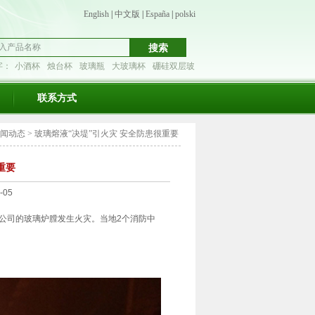
English
|
中文版
|
España
|
polski
字：
小酒杯
烛台杯
玻璃瓶
大玻璃杯
硼硅双层玻
联系方式
闻动态
>
玻璃熔液“决堤”引火灾 安全防患很重要
重要
-05
公司的玻璃炉膛发生火灾。当地2个消防中